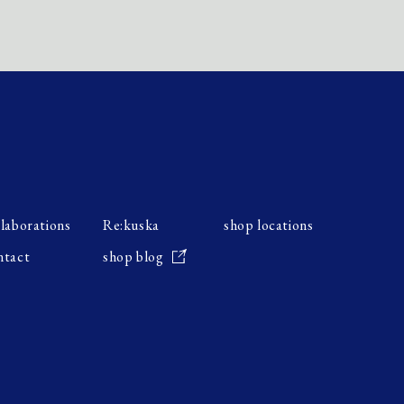
llaborations
Re:kuska
shop locations
ntact
shop blog